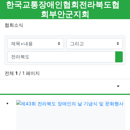
메뉴
한국교통장애인협회전라북도협
회부안군지회
협회소식
검색대상
검색어
검색
전체
1
/ 1 페이지
게시물
게