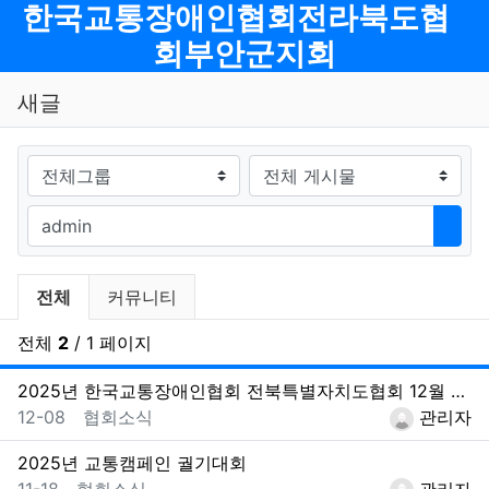
메뉴
한국교통장애인협회전라북도협
회부안군지회
새글
게시판그룹
검색대상
필수
검색어
검색
전체게시물 그룹 목록
전체
커뮤니티
전체
2
/ 1 페이지
2025년 한국교통장애인협회 전북특별자치도협회 12월 송년회
등록일
등록자
12-08
협회소식
관리자
2025년 교통캠페인 궐기대회
등록일
등록자
11-18
협회소식
관리자