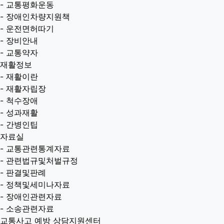
-
교통평화운동
-
장애인차량지원책
-
운전면허따기
-
장비안내
-
교통약자
재활정보
-
재활이란
-
재활자립장
-
척수장애
-
성과재활
-
간병인팁
자료실
-
교통관련통계자료
-
관련법규및처벌규정
-
판결및판례
-
정책및세미나자료
-
장애인관련자료
-
소송관련자료
교통사고 예방 상담지원센터